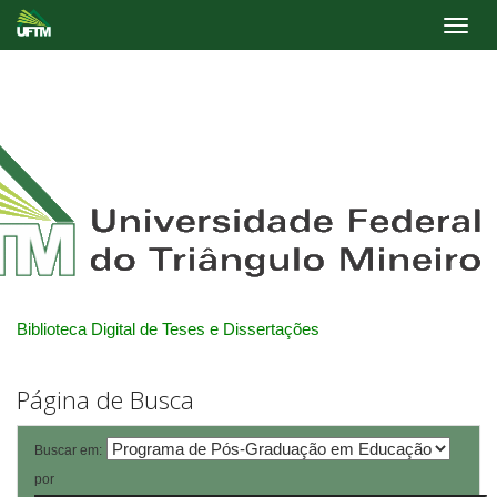
Skip
navigation
Biblioteca Digital de Teses e Dissertações
Página de Busca
Buscar em:
por