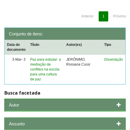
Anterior
1
Próximo
Conjunto de itens:
Data do
Título
Autor(es)
Tipo
documento
3-Mar- 3
Paz para estudar: a
JERÔNIMO,
Dissertação
mediação de
Rossana Cussi
conflitos na escola
para uma cultura
de paz
Busca facetada
Autor
Assunto