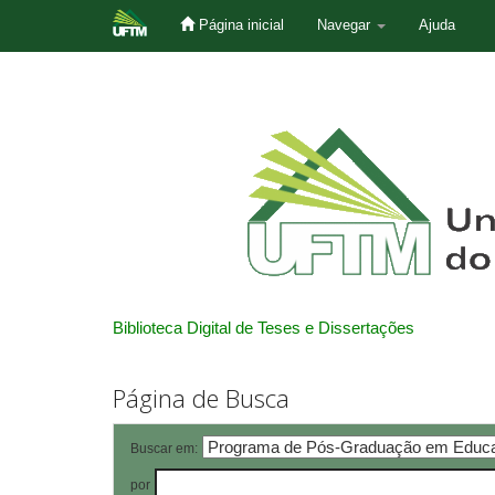
Página inicial
Navegar
Ajuda
Skip
navigation
Biblioteca Digital de Teses e Dissertações
Página de Busca
Buscar em:
por