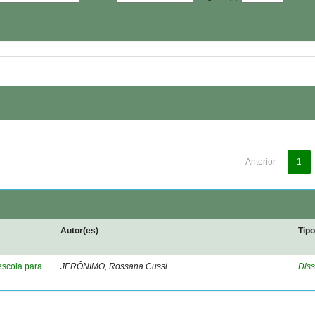
Anterior
1
Autor(es)
Tip
escola para
JERÔNIMO, Rossana Cussi
Diss