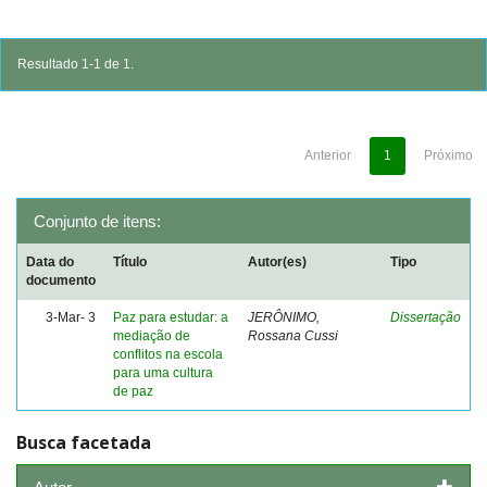
Resultado 1-1 de 1.
Anterior
1
Próximo
Conjunto de itens:
Data do
Título
Autor(es)
Tipo
documento
3-Mar- 3
Paz para estudar: a
JERÔNIMO,
Dissertação
mediação de
Rossana Cussi
conflitos na escola
para uma cultura
de paz
Busca facetada