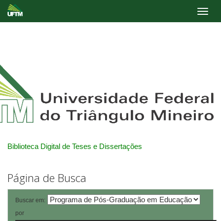
Skip
navigation
Biblioteca Digital de Teses e Dissertações
Página de Busca
Buscar em:
por