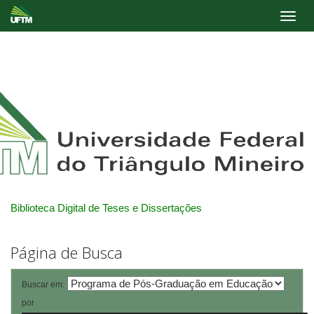
Skip
navigation
Biblioteca Digital de Teses e Dissertações
Página de Busca
Buscar em:
por