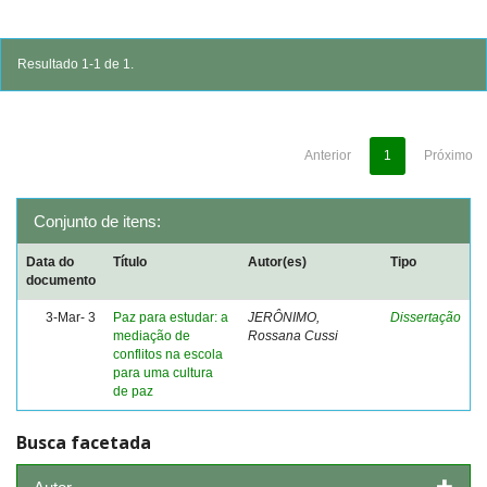
Resultado 1-1 de 1.
Anterior
1
Próximo
Conjunto de itens:
Data do
Título
Autor(es)
Tipo
documento
3-Mar- 3
Paz para estudar: a
JERÔNIMO,
Dissertação
mediação de
Rossana Cussi
conflitos na escola
para uma cultura
de paz
Busca facetada