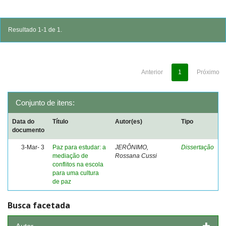
Resultado 1-1 de 1.
Anterior
1
Próximo
Conjunto de itens:
Data do
Título
Autor(es)
Tipo
documento
3-Mar- 3
Paz para estudar: a
JERÔNIMO,
Dissertação
mediação de
Rossana Cussi
conflitos na escola
para uma cultura
de paz
Busca facetada