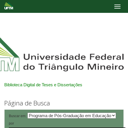
Skip
navigation
Biblioteca Digital de Teses e Dissertações
Página de Busca
Buscar em:
por