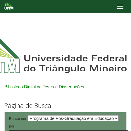
Skip
navigation
Biblioteca Digital de Teses e Dissertações
Página de Busca
Buscar em:
por