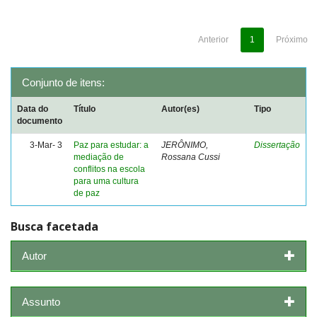
Anterior
1
Próximo
Conjunto de itens:
Data do
Título
Autor(es)
Tipo
documento
3-Mar- 3
Paz para estudar: a
JERÔNIMO,
Dissertação
mediação de
Rossana Cussi
conflitos na escola
para uma cultura
de paz
Busca facetada
Autor
Assunto