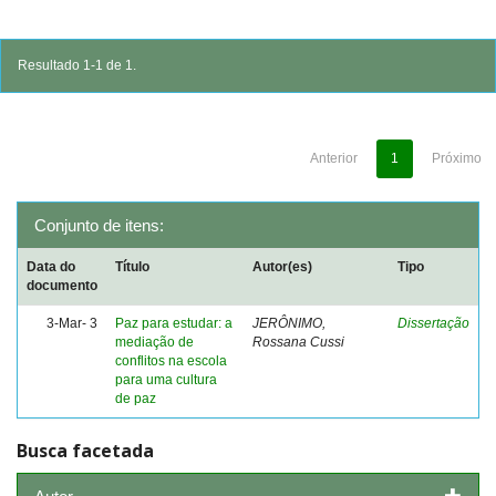
Resultado 1-1 de 1.
Anterior
1
Próximo
Conjunto de itens:
Data do
Título
Autor(es)
Tipo
documento
3-Mar- 3
Paz para estudar: a
JERÔNIMO,
Dissertação
mediação de
Rossana Cussi
conflitos na escola
para uma cultura
de paz
Busca facetada