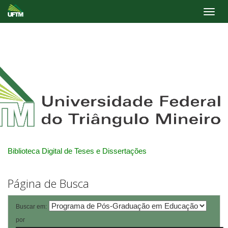
Skip
navigation
Biblioteca Digital de Teses e Dissertações
Página de Busca
Buscar em:
por