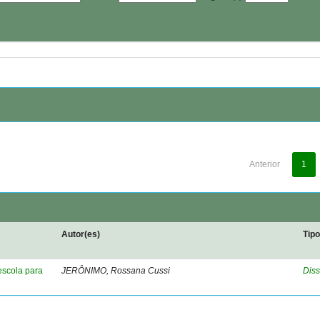
Anterior
1
Autor(es)
Tip
escola para
JERÔNIMO, Rossana Cussi
Diss