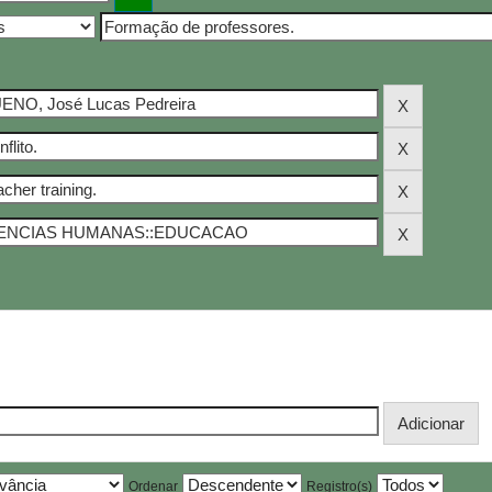
Ordenar
Registro(s)