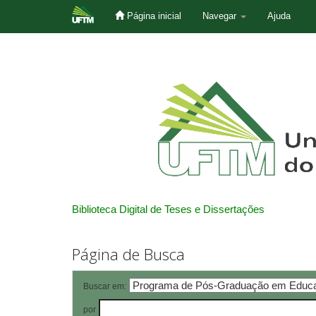
Página inicial
Navegar
Ajuda
Skip
navigation
Biblioteca Digital de Teses e Dissertações
Página de Busca
Buscar em:
por