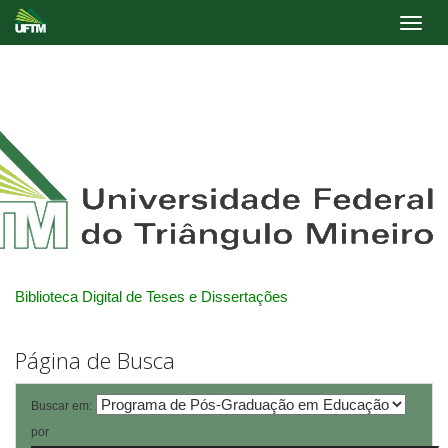
Skip
navigation
Biblioteca Digital de Teses e Dissertações
Página de Busca
Buscar em:
por