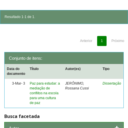
Resultado 1-1 de 1.
Anterior
1
Próximo
Conjunto de itens:
Data do
Título
Autor(es)
Tipo
documento
3-Mar- 3
Paz para estudar: a
JERÔNIMO,
Dissertação
mediação de
Rossana Cussi
conflitos na escola
para uma cultura
de paz
Busca facetada