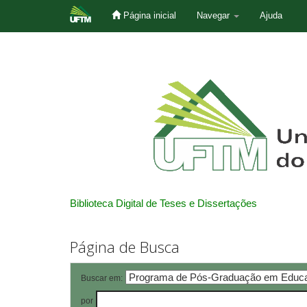
Página inicial
Navegar
Ajuda
Skip
navigation
Biblioteca Digital de Teses e Dissertações
Página de Busca
Buscar em:
por