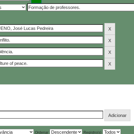
Ordenar
Registro(s)