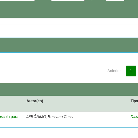
Anterior
1
Autor(es)
Tip
escola para
JERÔNIMO, Rossana Cussi
Diss