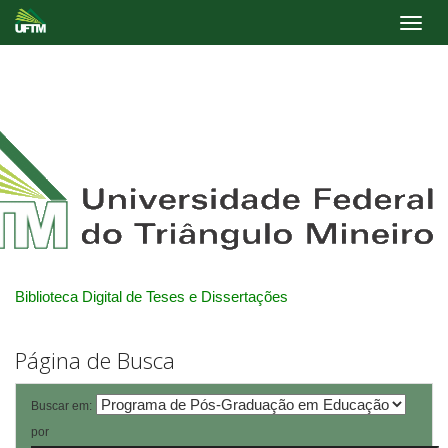
Skip
navigation
Biblioteca Digital de Teses e Dissertações
Página de Busca
Buscar em:
por