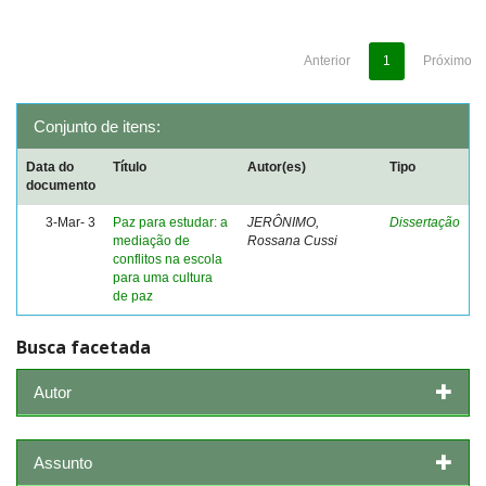
Anterior
1
Próximo
Conjunto de itens:
Data do
Título
Autor(es)
Tipo
documento
3-Mar- 3
Paz para estudar: a
JERÔNIMO,
Dissertação
mediação de
Rossana Cussi
conflitos na escola
para uma cultura
de paz
Busca facetada
Autor
Assunto