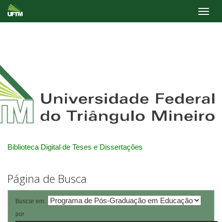
Skip
navigation
Biblioteca Digital de Teses e Dissertações
Página de Busca
Buscar em:
por