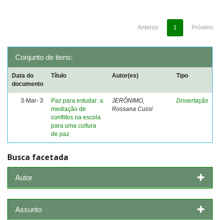
Anterior
1
Próximo
Conjunto de itens:
Data do
Título
Autor(es)
Tipo
documento
3-Mar- 3
Paz para estudar: a
JERÔNIMO,
Dissertação
mediação de
Rossana Cussi
conflitos na escola
para uma cultura
de paz
Busca facetada
Autor
Assunto