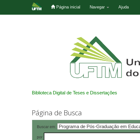
Página inicial
Navegar
Ajuda
Skip
navigation
Biblioteca Digital de Teses e Dissertações
Página de Busca
Buscar em:
por