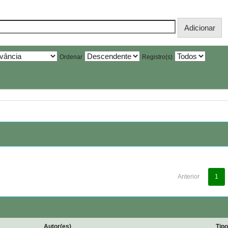
Ordenar
Registro(s)
Anterior
1
Autor(es)
Tip