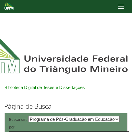
Skip
navigation
Biblioteca Digital de Teses e Dissertações
Página de Busca
Buscar em:
por