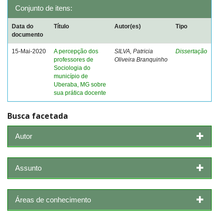
Conjunto de itens:
Data do
Título
Autor(es)
Tipo
documento
15-Mai-2020
A percepção dos
SILVA, Patricia
Dissertação
professores de
Oliveira Branquinho
Sociologia do
município de
Uberaba, MG sobre
sua prática docente
Busca facetada
Autor
Assunto
Áreas de conhecimento