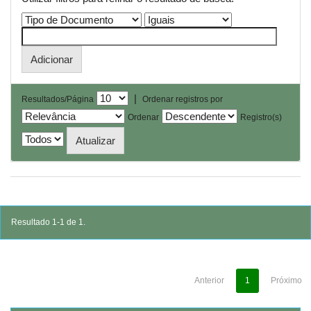
|
Resultados/Página
Ordenar registros por
Ordenar
Registro(s)
Resultado 1-1 de 1.
Anterior
1
Próximo