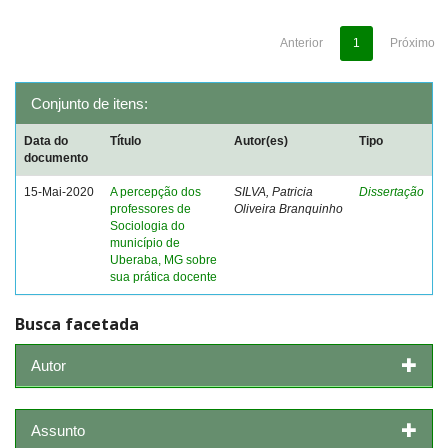
Anterior
1
Próximo
Conjunto de itens:
Data do
Título
Autor(es)
Tipo
documento
15-Mai-2020
A percepção dos
SILVA, Patricia
Dissertação
professores de
Oliveira Branquinho
Sociologia do
município de
Uberaba, MG sobre
sua prática docente
Busca facetada
Autor
Assunto