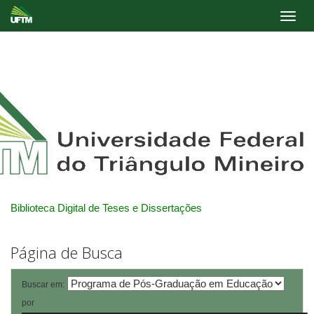
Skip
navigation
Biblioteca Digital de Teses e Dissertações
Página de Busca
Buscar em:
por