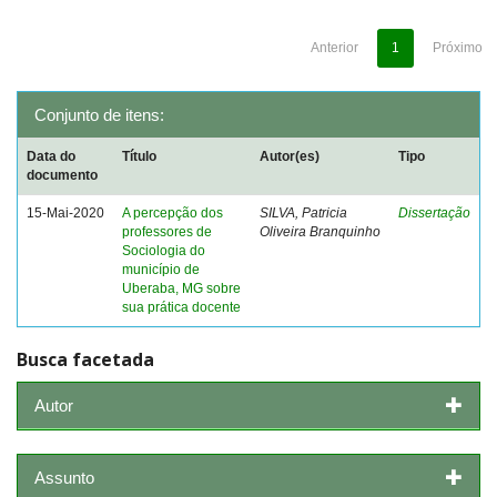
Anterior
1
Próximo
Conjunto de itens:
Data do
Título
Autor(es)
Tipo
documento
15-Mai-2020
A percepção dos
SILVA, Patricia
Dissertação
professores de
Oliveira Branquinho
Sociologia do
município de
Uberaba, MG sobre
sua prática docente
Busca facetada
Autor
Assunto