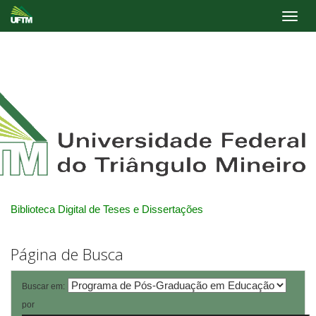
Skip
navigation
Biblioteca Digital de Teses e Dissertações
Página de Busca
Buscar em:
por