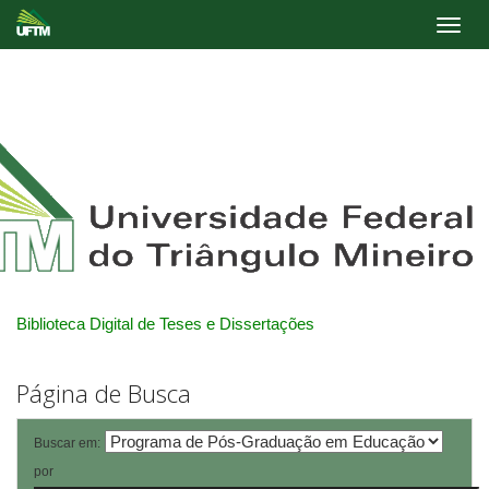
Skip
navigation
Biblioteca Digital de Teses e Dissertações
Página de Busca
Buscar em:
por