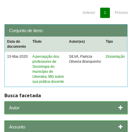
Anterior
1
Próximo
Conjunto de itens:
Data do
Título
Autor(es)
Tipo
documento
15-Mai-2020
A percepção dos
SILVA, Patricia
Dissertação
professores de
Oliveira Branquinho
Sociologia do
município de
Uberaba, MG sobre
sua prática docente
Busca facetada
Autor
Assunto