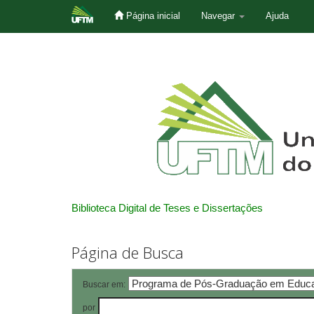
Página inicial
Navegar
Ajuda
Skip
navigation
Biblioteca Digital de Teses e Dissertações
Página de Busca
Buscar em:
por