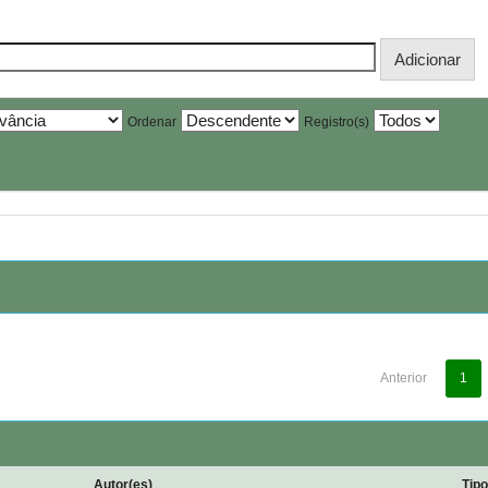
Ordenar
Registro(s)
Anterior
1
Autor(es)
Tip