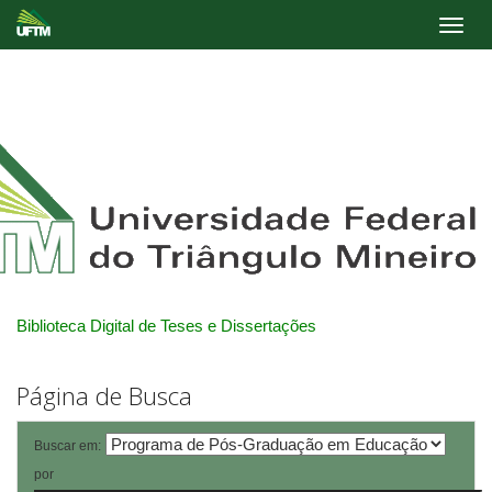
Skip
navigation
Biblioteca Digital de Teses e Dissertações
Página de Busca
Buscar em:
por