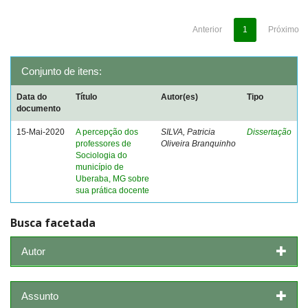
Anterior
1
Próximo
Conjunto de itens:
Data do
Título
Autor(es)
Tipo
documento
15-Mai-2020
A percepção dos
SILVA, Patricia
Dissertação
professores de
Oliveira Branquinho
Sociologia do
município de
Uberaba, MG sobre
sua prática docente
Busca facetada
Autor
Assunto