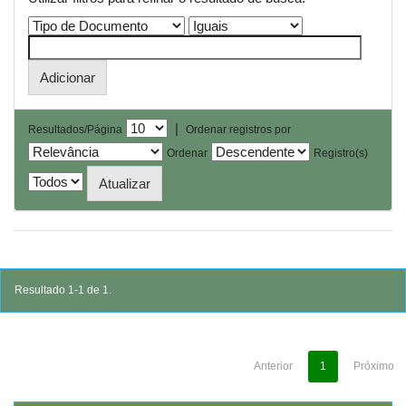
|
Resultados/Página
Ordenar registros por
Ordenar
Registro(s)
Resultado 1-1 de 1.
Anterior
1
Próximo