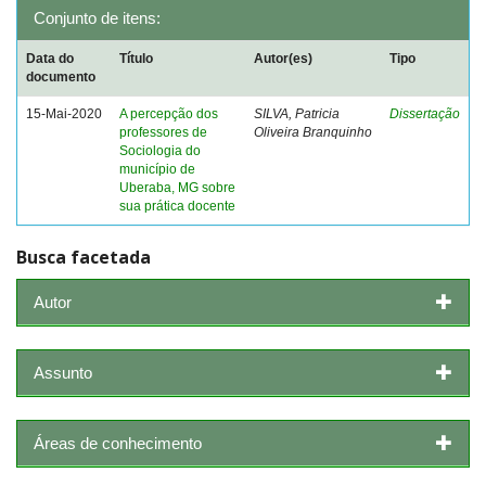
Conjunto de itens:
Data do
Título
Autor(es)
Tipo
documento
15-Mai-2020
A percepção dos
SILVA, Patricia
Dissertação
professores de
Oliveira Branquinho
Sociologia do
município de
Uberaba, MG sobre
sua prática docente
Busca facetada
Autor
Assunto
Áreas de conhecimento