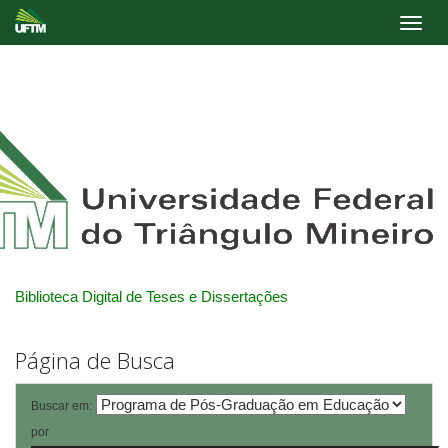
Skip
navigation
Biblioteca Digital de Teses e Dissertações
Página de Busca
Buscar em:
por