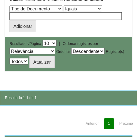
|
Resultados/Página
Ordenar registros por
Ordenar
Registro(s)
Resultado 1-1 de 1.
Anterior
1
Próximo