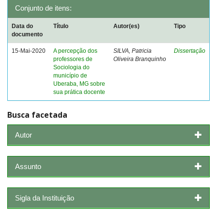
Conjunto de itens:
Data do
Título
Autor(es)
Tipo
documento
15-Mai-2020
A percepção dos
SILVA, Patricia
Dissertação
professores de
Oliveira Branquinho
Sociologia do
município de
Uberaba, MG sobre
sua prática docente
Busca facetada
Autor
Assunto
Sigla da Instituição