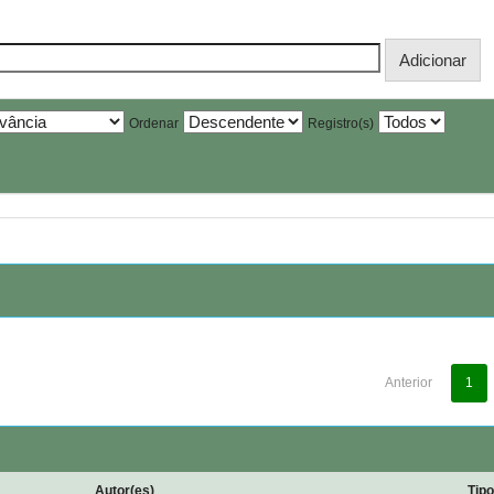
Ordenar
Registro(s)
Anterior
1
Autor(es)
Tip