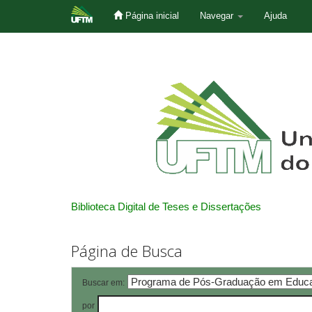
Página inicial
Navegar
Ajuda
Skip
navigation
Biblioteca Digital de Teses e Dissertações
Página de Busca
Buscar em:
por