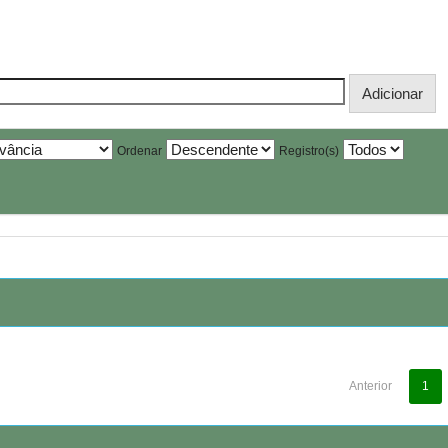
Ordenar
Registro(s)
Anterior
1