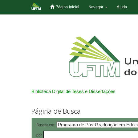
Página inicial
Navegar
Ajuda
Skip
navigation
Biblioteca Digital de Teses e Dissertações
Página de Busca
Buscar em:
por