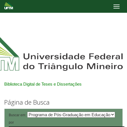
Skip
navigation
Biblioteca Digital de Teses e Dissertações
Página de Busca
Buscar em:
por