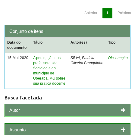
Anterior
1
Próximo
Conjunto de itens:
Data do
Título
Autor(es)
Tipo
documento
15-Mai-2020
A percepção dos
SILVA, Patricia
Dissertação
professores de
Oliveira Branquinho
Sociologia do
município de
Uberaba, MG sobre
sua prática docente
Busca facetada
Autor
Assunto