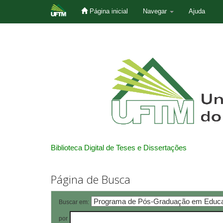
Página inicial
Navegar
Ajuda
Skip
navigation
Biblioteca Digital de Teses e Dissertações
Página de Busca
Buscar em:
por