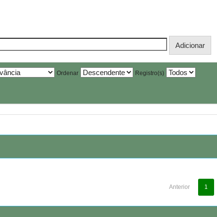
Ordenar
Registro(s)
Anterior
1