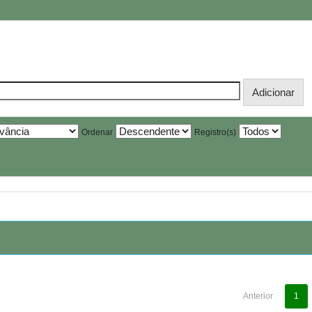
Ordenar
Registro(s)
Anterior
1