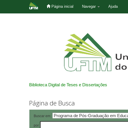
Página inicial
Navegar
Ajuda
Skip
navigation
Biblioteca Digital de Teses e Dissertações
Página de Busca
Buscar em:
por