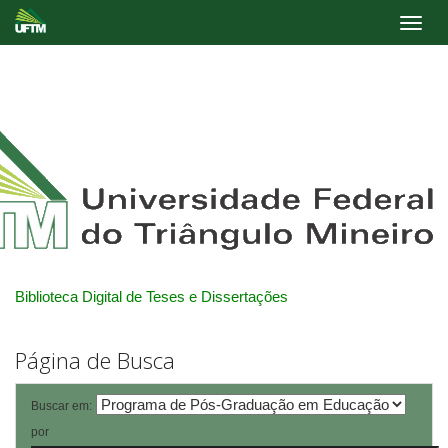
Skip
navigation
Biblioteca Digital de Teses e Dissertações
Página de Busca
Buscar em:
por