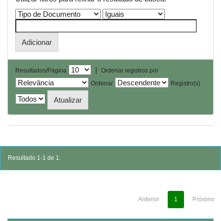
|
Resultados/Página
Ordenar registros por
Ordenar
Registro(s)
Resultado 1-1 de 1.
Anterior
1
Próximo