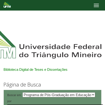
Skip
navigation
Biblioteca Digital de Teses e Dissertações
Página de Busca
Buscar em:
por