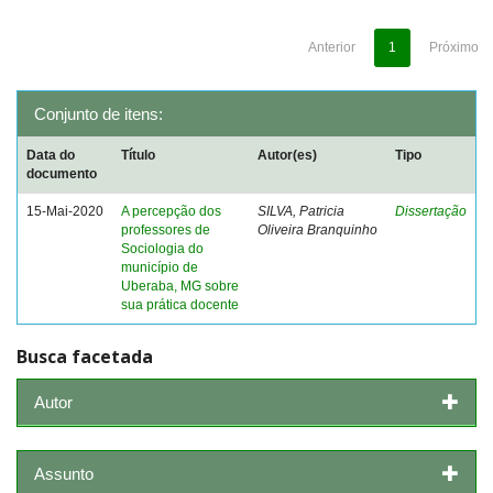
Anterior
1
Próximo
Conjunto de itens:
Data do
Título
Autor(es)
Tipo
documento
15-Mai-2020
A percepção dos
SILVA, Patricia
Dissertação
professores de
Oliveira Branquinho
Sociologia do
município de
Uberaba, MG sobre
sua prática docente
Busca facetada
Autor
Assunto