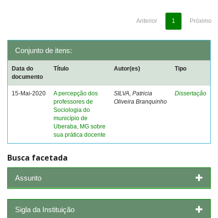
Anterior
1
Próximo
Conjunto de itens:
Data do
Título
Autor(es)
Tipo
documento
15-Mai-2020
A percepção dos
SILVA, Patricia
Dissertação
professores de
Oliveira Branquinho
Sociologia do
município de
Uberaba, MG sobre
sua prática docente
Busca facetada
Assunto
Sigla da Instituição