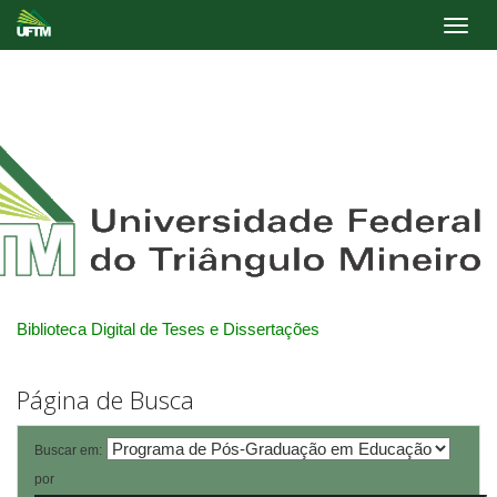
Skip
navigation
Biblioteca Digital de Teses e Dissertações
Página de Busca
Buscar em:
por