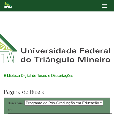
Skip
navigation
Biblioteca Digital de Teses e Dissertações
Página de Busca
Buscar em:
por