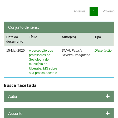
Anterior
1
Próximo
Conjunto de itens:
Data do
Título
Autor(es)
Tipo
documento
15-Mai-2020
A percepção dos
SILVA, Patricia
Dissertação
professores de
Oliveira Branquinho
Sociologia do
município de
Uberaba, MG sobre
sua prática docente
Busca facetada
Autor
Assunto