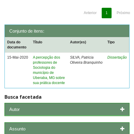
Anterior
1
Próximo
Conjunto de itens:
Data do
Título
Autor(es)
Tipo
documento
15-Mai-2020
A percepção dos
SILVA, Patricia
Dissertação
professores de
Oliveira Branquinho
Sociologia do
município de
Uberaba, MG sobre
sua prática docente
Busca facetada
Autor
Assunto