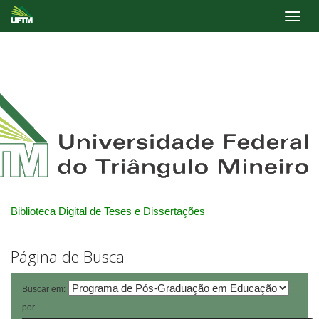
Skip
navigation
Biblioteca Digital de Teses e Dissertações
Página de Busca
Buscar em:
por