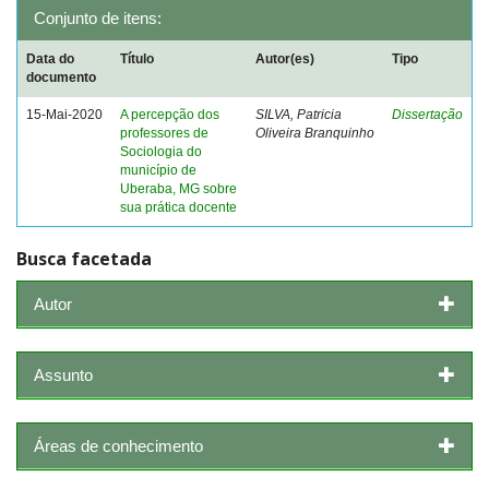
Conjunto de itens:
Data do
Título
Autor(es)
Tipo
documento
15-Mai-2020
A percepção dos
SILVA, Patricia
Dissertação
professores de
Oliveira Branquinho
Sociologia do
município de
Uberaba, MG sobre
sua prática docente
Busca facetada
Autor
Assunto
Áreas de conhecimento