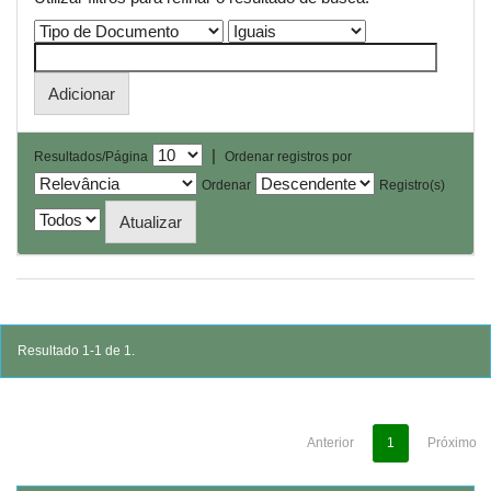
|
Resultados/Página
Ordenar registros por
Ordenar
Registro(s)
Resultado 1-1 de 1.
Anterior
1
Próximo