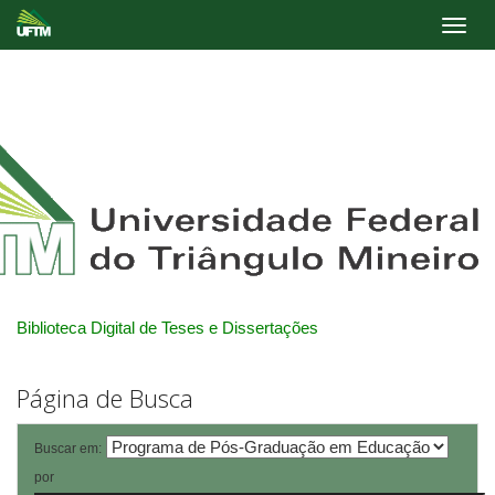
Skip
navigation
Biblioteca Digital de Teses e Dissertações
Página de Busca
Buscar em:
por