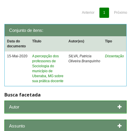
Anterior
1
Próximo
Conjunto de itens:
Data do
Título
Autor(es)
Tipo
documento
15-Mai-2020
A percepção dos
SILVA, Patricia
Dissertação
professores de
Oliveira Branquinho
Sociologia do
município de
Uberaba, MG sobre
sua prática docente
Busca facetada
Autor
Assunto