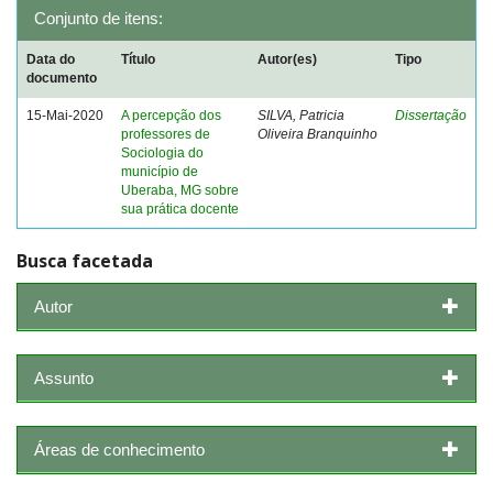
Conjunto de itens:
Data do
Título
Autor(es)
Tipo
documento
15-Mai-2020
A percepção dos
SILVA, Patricia
Dissertação
professores de
Oliveira Branquinho
Sociologia do
município de
Uberaba, MG sobre
sua prática docente
Busca facetada
Autor
Assunto
Áreas de conhecimento