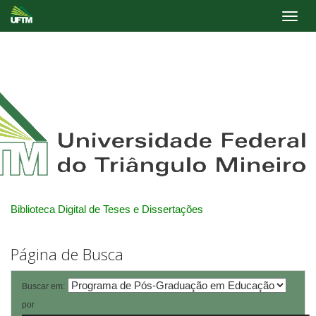
Skip
navigation
Biblioteca Digital de Teses e Dissertações
Página de Busca
Buscar em:
por