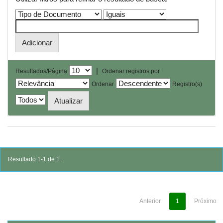
|
Resultados/Página
Ordenar registros por
Ordenar
Registro(s)
Resultado 1-1 de 1.
Anterior
1
Próximo