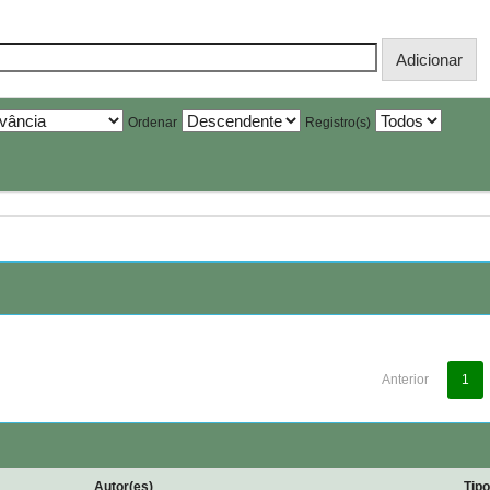
Ordenar
Registro(s)
Anterior
1
Autor(es)
Tip