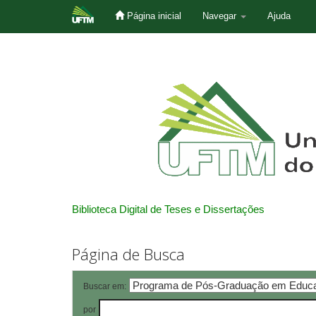
Página inicial
Navegar
Ajuda
Skip
navigation
Biblioteca Digital de Teses e Dissertações
Página de Busca
Buscar em:
por