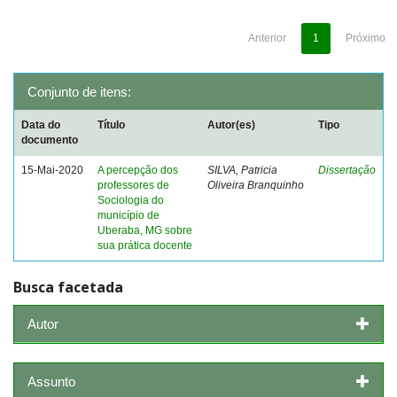
Anterior
1
Próximo
Conjunto de itens:
Data do
Título
Autor(es)
Tipo
documento
15-Mai-2020
A percepção dos
SILVA, Patricia
Dissertação
professores de
Oliveira Branquinho
Sociologia do
município de
Uberaba, MG sobre
sua prática docente
Busca facetada
Autor
Assunto