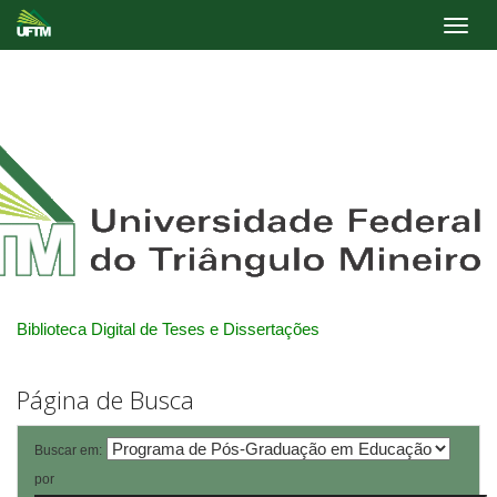
Skip
navigation
Biblioteca Digital de Teses e Dissertações
Página de Busca
Buscar em:
por