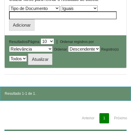
|
Resultados/Página
Ordenar registros por
Ordenar
Registro(s)
Resultado 1-1 de 1.
Anterior
1
Próximo