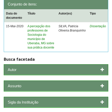
Conjunto de itens:
Data do
Título
Autor(es)
Tipo
documento
15-Mai-2020
A percepção dos
SILVA, Patricia
Dissertação
professores de
Oliveira Branquinho
Sociologia do
município de
Uberaba, MG sobre
sua prática docente
Busca facetada
Autor
Assunto
Sigla da Instituição