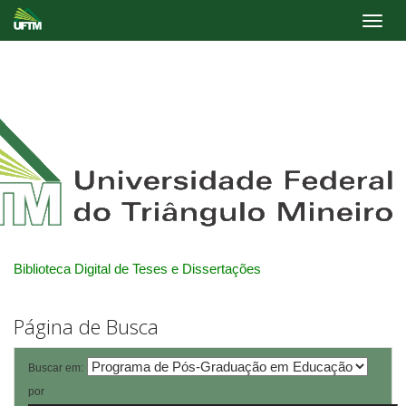
Skip
navigation
Biblioteca Digital de Teses e Dissertações
Página de Busca
Buscar em:
por