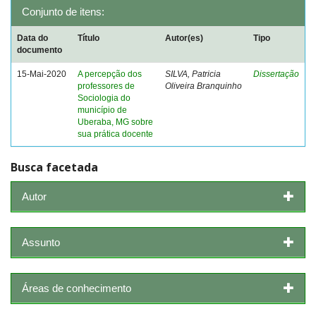
Conjunto de itens:
Data do
Título
Autor(es)
Tipo
documento
15-Mai-2020
A percepção dos
SILVA, Patricia
Dissertação
professores de
Oliveira Branquinho
Sociologia do
município de
Uberaba, MG sobre
sua prática docente
Busca facetada
Autor
Assunto
Áreas de conhecimento