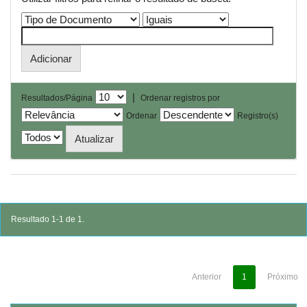
|
Resultados/Página
Ordenar registros por
Ordenar
Registro(s)
Resultado 1-1 de 1.
Anterior
1
Próximo