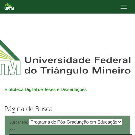
Skip
navigation
Biblioteca Digital de Teses e Dissertações
Página de Busca
Buscar em:
por