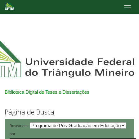
Skip
navigation
Biblioteca Digital de Teses e Dissertações
Página de Busca
Buscar em:
por