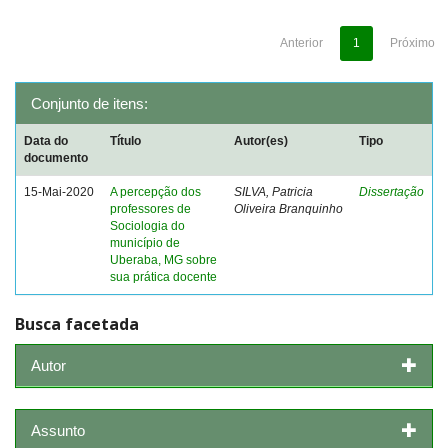
Anterior
1
Próximo
Conjunto de itens:
Data do
Título
Autor(es)
Tipo
documento
15-Mai-2020
A percepção dos
SILVA, Patricia
Dissertação
professores de
Oliveira Branquinho
Sociologia do
município de
Uberaba, MG sobre
sua prática docente
Busca facetada
Autor
Assunto