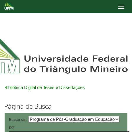
Skip
navigation
Biblioteca Digital de Teses e Dissertações
Página de Busca
Buscar em:
por