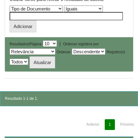
|
Resultados/Página
Ordenar registros por
Ordenar
Registro(s)
Resultado 1-1 de 1.
Anterior
1
Próximo