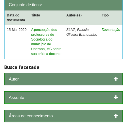
Conjunto de itens:
Data do
Título
Autor(es)
Tipo
documento
15-Mai-2020
A percepção dos
SILVA, Patricia
Dissertação
professores de
Oliveira Branquinho
Sociologia do
município de
Uberaba, MG sobre
sua prática docente
Busca facetada
Autor
Assunto
Áreas de conhecimento