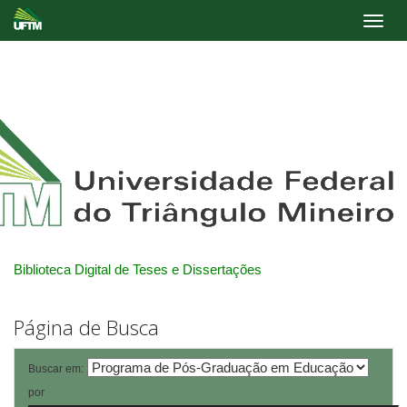
Skip
navigation
Biblioteca Digital de Teses e Dissertações
Página de Busca
Buscar em:
por