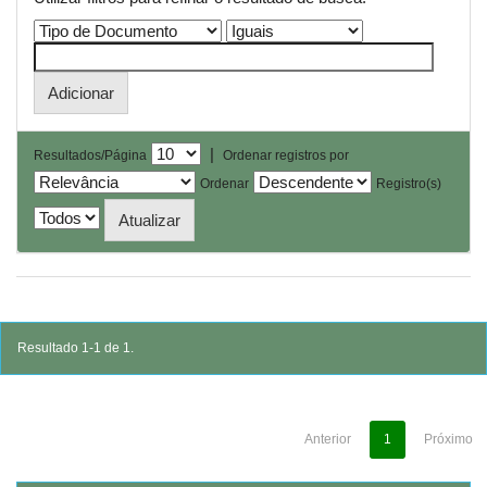
|
Resultados/Página
Ordenar registros por
Ordenar
Registro(s)
Resultado 1-1 de 1.
Anterior
1
Próximo