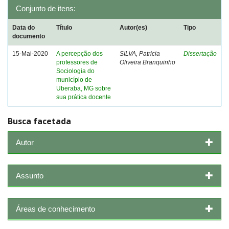
Conjunto de itens:
Data do
Título
Autor(es)
Tipo
documento
15-Mai-2020
A percepção dos
SILVA, Patricia
Dissertação
professores de
Oliveira Branquinho
Sociologia do
município de
Uberaba, MG sobre
sua prática docente
Busca facetada
Autor
Assunto
Áreas de conhecimento