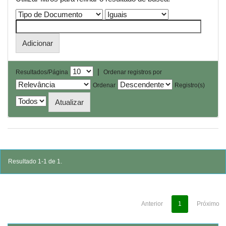
|
Resultados/Página
Ordenar registros por
Ordenar
Registro(s)
Resultado 1-1 de 1.
Anterior
1
Próximo