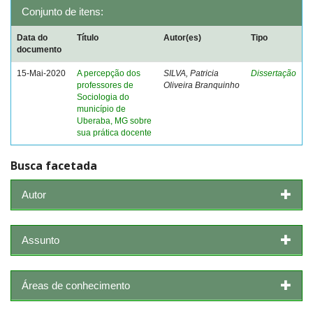
Conjunto de itens:
Data do
Título
Autor(es)
Tipo
documento
15-Mai-2020
A percepção dos
SILVA, Patricia
Dissertação
professores de
Oliveira Branquinho
Sociologia do
município de
Uberaba, MG sobre
sua prática docente
Busca facetada
Autor
Assunto
Áreas de conhecimento