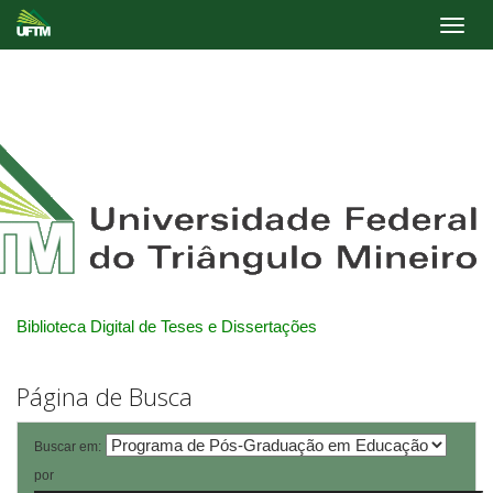
Skip
navigation
Biblioteca Digital de Teses e Dissertações
Página de Busca
Buscar em:
por