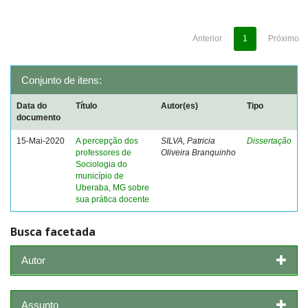
Anterior
1
Próximo
Conjunto de itens:
Data do
Título
Autor(es)
Tipo
documento
15-Mai-2020
A percepção dos
SILVA, Patricia
Dissertação
professores de
Oliveira Branquinho
Sociologia do
município de
Uberaba, MG sobre
sua prática docente
Busca facetada
Autor
Assunto