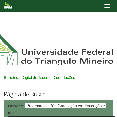
Skip
navigation
Biblioteca Digital de Teses e Dissertações
Página de Busca
Buscar em:
por