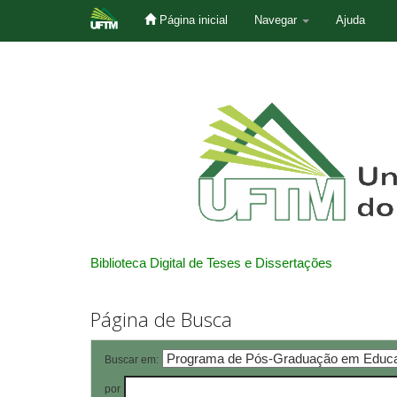
Página inicial
Navegar
Ajuda
Skip
navigation
Biblioteca Digital de Teses e Dissertações
Página de Busca
Buscar em:
por