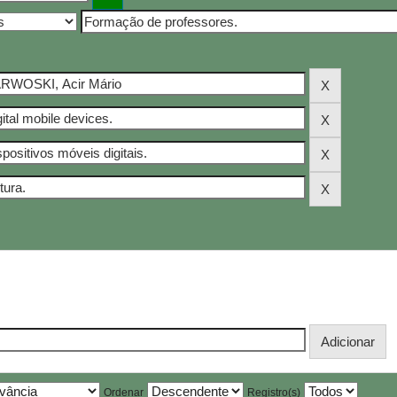
Ordenar
Registro(s)