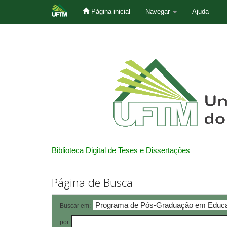
Página inicial
Navegar
Ajuda
Skip
navigation
Biblioteca Digital de Teses e Dissertações
Página de Busca
Buscar em:
por