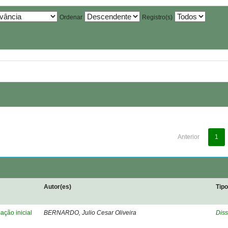
Ordenar
Registro(s)
Anterior
1
Autor(es)
Tip
ação inicial
BERNARDO, Julio Cesar Oliveira
Diss