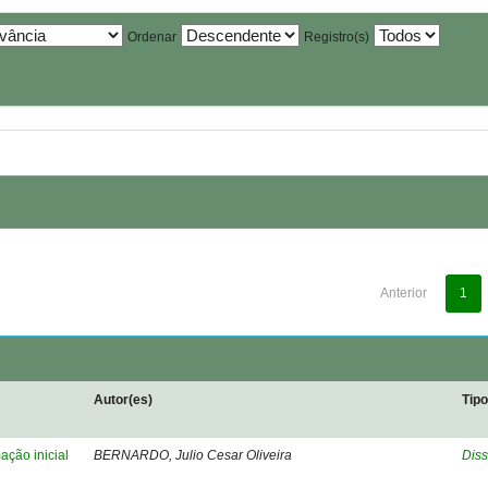
Ordenar
Registro(s)
Anterior
1
Autor(es)
Tip
ação inicial
BERNARDO, Julio Cesar Oliveira
Diss