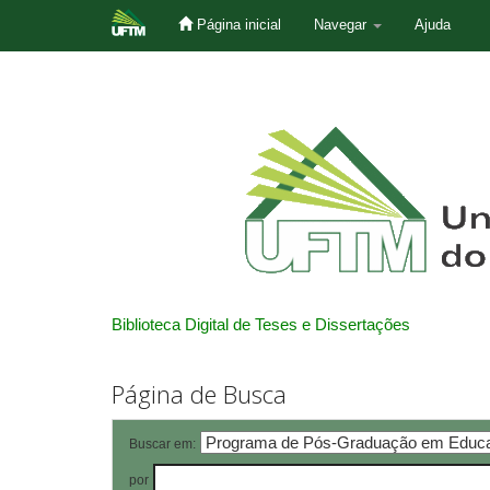
Página inicial
Navegar
Ajuda
Skip
navigation
Biblioteca Digital de Teses e Dissertações
Página de Busca
Buscar em:
por