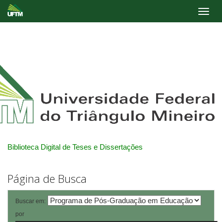
Skip
navigation
Biblioteca Digital de Teses e Dissertações
Página de Busca
Buscar em:
por