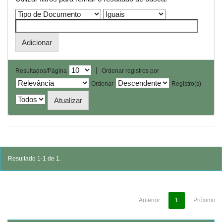
|
Resultados/Página
Ordenar registros por
Ordenar
Registro(s)
Resultado 1-1 de 1.
Anterior
1
Próximo