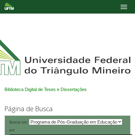
Skip
navigation
Biblioteca Digital de Teses e Dissertações
Página de Busca
Buscar em:
por