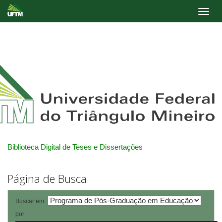
Skip
navigation
Biblioteca Digital de Teses e Dissertações
Página de Busca
Buscar em:
por