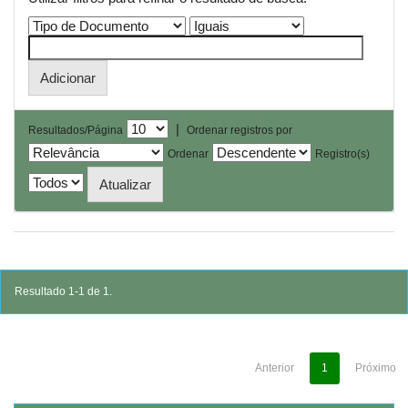
|
Resultados/Página
Ordenar registros por
Ordenar
Registro(s)
Resultado 1-1 de 1.
Anterior
1
Próximo