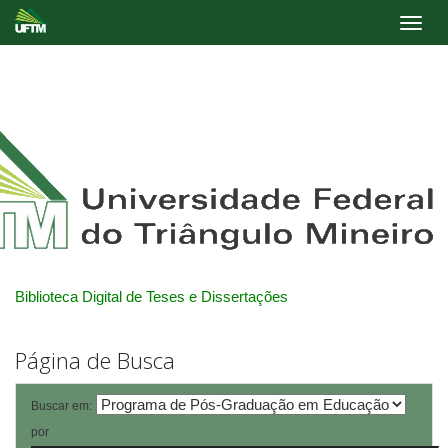
Skip
navigation
Biblioteca Digital de Teses e Dissertações
Página de Busca
Buscar em:
por