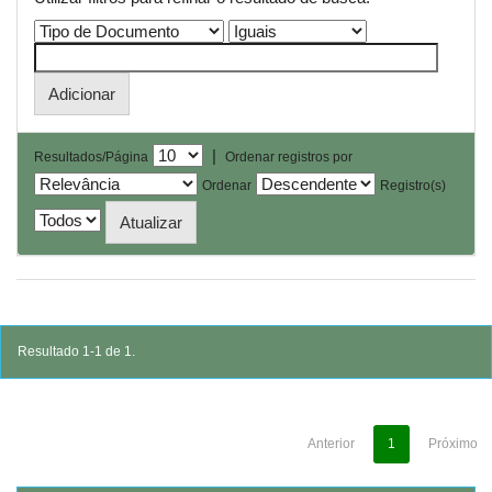
|
Resultados/Página
Ordenar registros por
Ordenar
Registro(s)
Resultado 1-1 de 1.
Anterior
1
Próximo